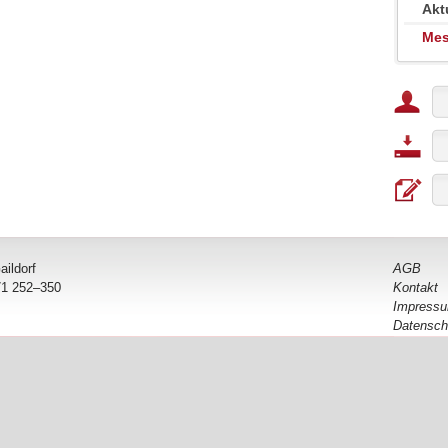
Akt
Mes
ildorf
AGB
971 252–350
Kontakt
Impress
Datensch